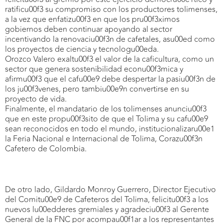
ratificu00f3 su compromiso con los productores tolimenses,
a la vez que enfatizu00f3 en que los pru00f3ximos
gobiernos deben continuar apoyando al sector
incentivando la renovaciu00f3n de cafetales, asu00ed como
los proyectos de ciencia y tecnologu00eda.
Orozco Valero exaltu00f3 el valor de la caficultura, como un
sector que genera sostenibilidad econu00f3mica y
afirmu00f3 que el cafu00e9 debe despertar la pasiu00f3n de
los ju00f3venes, pero tambiu00e9n convertirse en su
proyecto de vida.
Finalmente, el mandatario de los tolimenses anunciu00f3
que en este propu00f3sito de que el Tolima y su cafu00e9
sean reconocidos en todo el mundo, institucionalizaru00e1
la Feria Nacional e Internacional de Tolima, Corazu00f3n
Cafetero de Colombia.
De otro lado, Gildardo Monroy Guerrero, Director Ejecutivo
del Comitu00e9 de Cafeteros del Tolima, felicitu00f3 a los
nuevos lu00edderes gremiales y agradeciu00f3 al Gerente
General de la FNC por acompau00f1ar a los representantes