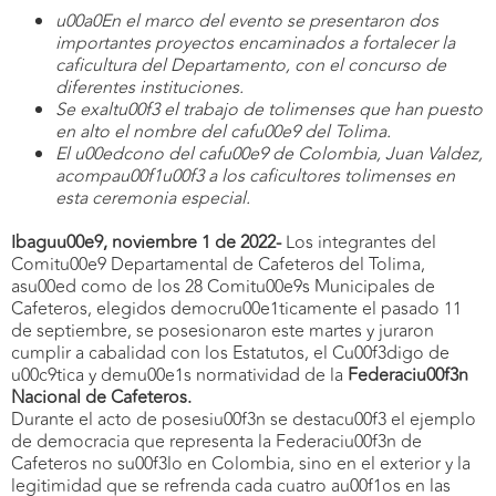
u00a0En el marco del evento se presentaron dos
importantes proyectos encaminados a fortalecer la
caficultura del Departamento, con el concurso de
diferentes instituciones.
Se exaltu00f3 el trabajo de tolimenses que han puesto
en alto el nombre del cafu00e9 del Tolima.
El u00edcono del cafu00e9 de Colombia, Juan Valdez,
acompau00f1u00f3 a los caficultores tolimenses en
esta ceremonia especial.
Ibaguu00e9, noviembre 1 de 2022-
Los integrantes del
Comitu00e9 Departamental de Cafeteros del Tolima,
asu00ed como de los 28 Comitu00e9s Municipales de
Cafeteros, elegidos democru00e1ticamente el pasado 11
de septiembre, se posesionaron este martes y juraron
cumplir a cabalidad con los Estatutos, el Cu00f3digo de
u00c9tica y demu00e1s normatividad de la
Federaciu00f3n
Nacional de Cafeteros.
Durante el acto de posesiu00f3n se destacu00f3 el ejemplo
de democracia que representa la Federaciu00f3n de
Cafeteros no su00f3lo en Colombia, sino en el exterior y la
legitimidad que se refrenda cada cuatro au00f1os en las