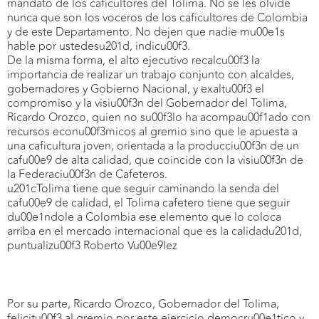
mandato de los caficultores del Tolima. No se les olvide
nunca que son los voceros de los caficultores de Colombia
y de este Departamento. No dejen que nadie mu00e1s
hable por ustedesu201d, indicu00f3.
De la misma forma, el alto ejecutivo recalcu00f3 la
importancia de realizar un trabajo conjunto con alcaldes,
gobernadores y Gobierno Nacional, y exaltu00f3 el
compromiso y la visiu00f3n del Gobernador del Tolima,
Ricardo Orozco, quien no su00f3lo ha acompau00f1ado con
recursos econu00f3micos al gremio sino que le apuesta a
una caficultura joven, orientada a la producciu00f3n de un
cafu00e9 de alta calidad, que coincide con la visiu00f3n de
la Federaciu00f3n de Cafeteros.
u201cTolima tiene que seguir caminando la senda del
cafu00e9 de calidad, el Tolima cafetero tiene que seguir
du00e1ndole a Colombia ese elemento que lo coloca
arriba en el mercado internacional que es la calidadu201d,
puntualizu00f3 Roberto Vu00e9lez
Por su parte, Ricardo Orozco, Gobernador del Tolima,
felicitu00f3 al gremio por este ejercicio democru00e1tico y