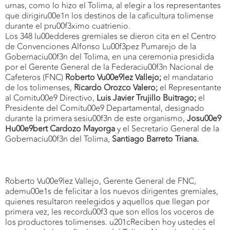
urnas, como lo hizo el Tolima, al elegir a los representantes
que dirigiru00e1n los destinos de la caficultura tolimense
durante el pru00f3ximo cuatrienio.
Los 348 lu00edderes gremiales se dieron cita en el Centro
de Convenciones Alfonso Lu00f3pez Pumarejo de la
Gobernaciu00f3n del Tolima, en una ceremonia presidida
por el Gerente General de la Federaciu00f3n Nacional de
Cafeteros (FNC)
Roberto Vu00e9lez Vallejo;
el mandatario
de los tolimenses,
Ricardo Orozco Valero;
el Representante
al Comitu00e9 Directivo,
Luis Javier Trujillo Buitrago;
el
Presidente del Comitu00e9 Departamental, designado
durante la primera sesiu00f3n de este organismo,
Josu00e9
Hu00e9bert Cardozo Mayorga
y el Secretario General de la
Gobernaciu00f3n del Tolima,
Santiago Barreto Triana.
Roberto Vu00e9lez Vallejo, Gerente General de FNC,
ademu00e1s de felicitar a los nuevos dirigentes gremiales,
quienes resultaron reelegidos y aquellos que llegan por
primera vez, les recordu00f3 que son ellos los voceros de
los productores tolimenses. u201cReciben hoy ustedes el