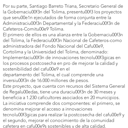
Por su parte, Santiago Barreto Triana, Secretario General de
la Gobernaciu00f3n del Tolima, presentu00f3 los proyectos
que seru00e1n ejecutados de forma conjunta entre la
Administraciu00f3n Departamental y la Federaciu00f3n de
Cafeteros-Comitu00e9 Tolima.
El primero de ellos es una alianza entre la Gobernaciu00f3n
del Tolima, la Federaciu00f3n Nacional de Cafeteros-como
administradora del Fondo Nacional del Cafu00e9,
Cortolima y la Universidad del Tolima, denominado:
Implementaciu00f3n de innovaciones tecnolu00f3gicas en
los procesos postcosecha en pro de mejorar la calidad y
sostenibilidad del cafu00e9 en el
departamento del Tolima, el cual comprende una
inversiu00f3n de 16.000 millones de pesos.
Este proyecto, que cuenta con recursos del Sistema General
de Regalu00edas, tiene una duraciu00f3n de 30 meses y
beneficia a 1.230 caficultores asociados en 20 municipios.
La iniciativa comprende dos componentes: el primero, se
denomina mejorar el acceso a innovaciones
tecnolu00f3gicas para realizar la postcosecha del cafu00e9 y
el segundo, mejorar el conocimiento de la comunidad
cafetera en cafu00e9s sostenibles y de alta calidad.