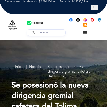
Precio interno de referencia: $2.270.000
Bolsa de NY: $335,55
Tasa de cam
ES
Podcast
Inicio
|
Noticias
|
Se posesionó la nueva
dirigencia gremial cafetera
del Tolima
Se posesionó la nueva
dirigencia gremial
cafetera del Tolima