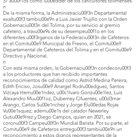
37 au00f1os como lu00edder de los caficultores tolimenses.
n
De la misma forma, la Administraciu00f3n Departamental
exaltu00f3 tambiu00e9n a Luis Javier Trujillo con la Orden
Gobernaciu00f3n del Tolima, por su servicio al gremio
cafetero, a travu00e9s de su desempeu00f1o en los
diferentes u00f3rganos de la Federaciu00f3n de Cafeteros:
en el Comitu00e9 Municipal de Fresno, el Comitu00e9
Departamental de Cafeteros del Tolima y en el Comitu00e9
Directivo y Nacional.
n
Con esta misma orden, la Gobernaciu00f3n condecoru00f3
a los productores que han recibido importantes
reconocimientos de calidad como Astrid Medina Pereira,
Edith Enciso, Josu00e9 Anargel Rodru00edguez, Santos
Vizcaya Hernu00e1ndez, u00c1lvaro Gonzu00e1lez, Luis
Alexandro Muu00f1oz, Duberney Cifuentes, u00d3mar
Arango, Carlos Su00e1nchez y Jorge Elu00edas Rojas
Vu00e1squez; ademu00e1s del catador Newerley
Gutiu00e9rrez y Diego Campos, quien en 2021, se
coronu00f3 Campeu00f3n Mundial Barista. Por su parte, el
Comitu00e9 de Cafeteros entregu00f3 tambiu00e9n un
reconocimiento a estos dignos representantes de la