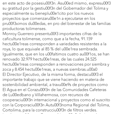
en este acto de posesiu00f3n. Asu00ed mismo, expresu00f3
su gratitud por la gestiu00f3n del Gobernador del Tolima y
especialmente su beneplu00e1cito por los nuevos
proyectos que comenzaru00e1n a ejecutarse en los
pru00f3ximos du00edas, en pro del bienestar de las familias
productoras tolimenses.
Monroy Guerrero presentu00f3 importantes cifras de la
caficultura tolimense, como que a la fecha, 91.159
hectu00e1reas corresponden a variedades resistentes a la
roya, lo que equivale al 85 % del u00e1rea sembrada.
Igualmente, que en los u00faltimos cuatro au00f1os, se han
renovado 32.979 hectu00e1reas, de las cuales 24.525
hectu00e1reas corresponden a renovaciones por siembra y
zoca y 8.454 hectu00e1reas, a nuevas siembras.u00a0
El Director Ejecutivo, de la misma forma, destacu00f3 el
importante trabajo que se viene haciendo en materia de
sostenibilidad ambiental, a travu00e9s de proyectos como
El Agua en el Corazu00f3n de las Comunidades Cafeteras
de Lu00edbano y Villahermosa, con recursos de
cooperaciu00f3n internacional y proyectos como el suscrito
con la Corporaciu00f3n Autu00f3noma Regional del Tolima,
Cortolima, para la construcciu00f3n de filtros verdes.