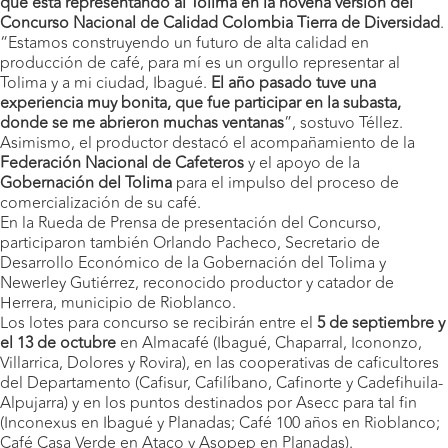
que está representando al Tolima en la novena versión del
Concurso Nacional de Calidad Colombia Tierra de Diversidad
.
“Estamos construyendo un futuro de alta calidad en
producción de café, para mí es un orgullo representar al
Tolima y a mi ciudad, Ibagué.
El año pasado tuve una
experiencia muy bonita, que fue participar en la subasta,
donde se me abrieron muchas ventanas
”, sostuvo Téllez.
Asimismo, el productor destacó el acompañamiento de la
Federación Nacional de Cafeteros
y el apoyo de la
Gobernación del Tolima
para el impulso del proceso de
comercialización de su café.
En la Rueda de Prensa de presentación del Concurso,
participaron también Orlando Pacheco, Secretario de
Desarrollo Económico de la Gobernación del Tolima y
Newerley Gutiérrez, reconocido productor y catador de
Herrera, municipio de Rioblanco.
Los lotes para concurso se recibirán entre el
5
de septiembre y
el 13 de octubre
en Almacafé (Ibagué, Chaparral, Icononzo,
Villarrica, Dolores y Rovira), en las cooperativas de caficultores
del Departamento (Cafisur, Cafilíbano, Cafinorte y Cadefihuila-
Alpujarra) y en los puntos destinados por Asecc para tal fin
(Inconexus en Ibagué y Planadas; Café 100 años en Rioblanco;
Café Casa Verde en Ataco y Asopep en Planadas).