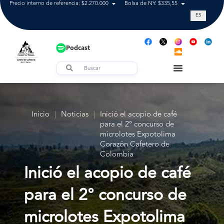
Precio interno de referencia: $2.270.000
Bolsa de NY: $335,55
Tasa de cam
ES
Podcast
Inicio
|
Noticias
|
Inició el acopio de café
para el 2° concurso de
microlotes Expotolima
Corazón Cafetero de
Colombia
Inició el acopio de café
para el 2° concurso de
microlotes Expotolima