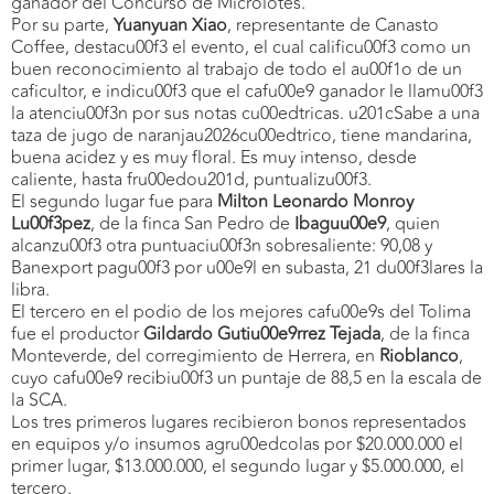
ganador del Concurso de Microlotes.
Por su parte,
Yuanyuan Xiao
, representante de Canasto
Coffee, destacu00f3 el evento, el cual calificu00f3 como un
buen reconocimiento al trabajo de todo el au00f1o de un
caficultor, e indicu00f3 que el cafu00e9 ganador le llamu00f3
la atenciu00f3n por sus notas cu00edtricas. u201cSabe a una
taza de jugo de naranjau2026cu00edtrico, tiene mandarina,
buena acidez y es muy floral. Es muy intenso, desde
caliente, hasta fru00edou201d, puntualizu00f3.
El segundo lugar fue para
Milton Leonardo Monroy
Lu00f3pez
, de la finca San Pedro de
Ibaguu00e9
, quien
alcanzu00f3 otra puntuaciu00f3n sobresaliente: 90,08 y
Banexport pagu00f3 por u00e9l en subasta, 21 du00f3lares la
libra.
El tercero en el podio de los mejores cafu00e9s del Tolima
fue el productor
Gildardo Gutiu00e9rrez Tejada
, de la finca
Monteverde, del corregimiento de Herrera, en
Rioblanco
,
cuyo cafu00e9 recibiu00f3 un puntaje de 88,5 en la escala de
la SCA.
Los tres primeros lugares recibieron bonos representados
en equipos y/o insumos agru00edcolas por $20.000.000 el
primer lugar, $13.000.000, el segundo lugar y $5.000.000, el
tercero.