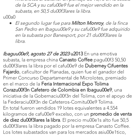
de la SCA y su cafu00e9 fue el mejor vendido en la
subasta, en 50,5 du00f3lares la libra.
u00a0
El segundo lugar fue para
Milton Monroy
, de la finca
San Pedro en Ibaguu00e9 y su cafu00e9 fue adquirido
en la subasta por Banexport, por 21 du00f3lares la
libra.
Ibaguu00e9,
agosto 27 de 2023
u2013
En una emotiva
subasta, la empresa china
Canasto Coffee
pagu00f3 50,50
du00f3lares la libra por el cafu00e9 de
Duberney Cifuentes
Fajardo
, caficultor de Planadas, quien fue el ganador del
Primer Concurso Departamental de Microlotes, premiado
en el marco de la
Feria Internacional Expo Tolima
Corazu00f3n Cafetero de Colombia en Ibaguu00e9
, una
iniciativa de la Gobernaciu00f3n del Tolima, con el apoyo de
la Federaciu00f3n de Cafeteros-Comitu00e9 Tolima.
En total fueron vendidos 19 lotes equivalentes a 4.554
kilogramos de cafu00e9 excelso, con un
promedio de venta
de diez du00f3lares la libra
. El precio mu00e1s alto fue 50,5
du00f3lares la libra pagado por la empresa Canasto Coffee.
Los lotes subastados van para los mercados asiu00e1tico,