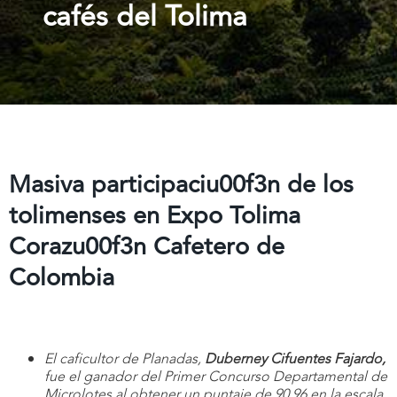
cafés del Tolima
Masiva participaciu00f3n de los
tolimenses en Expo Tolima
Corazu00f3n Cafetero de
Colombia
El caficultor de Planadas,
Duberney Cifuentes Fajardo,
fue el ganador del Primer Concurso Departamental de
Microlotes al obtener un puntaje de 90,96 en la escala