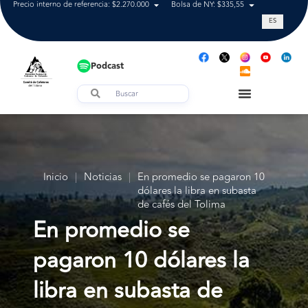
Precio interno de referencia: $2.270.000
Bolsa de NY: $335,55
Tasa de cam
ES
Podcast
Inicio
|
Noticias
|
En promedio se pagaron 10
dólares la libra en subasta
de cafés del Tolima
En promedio se
pagaron 10 dólares la
libra en subasta de