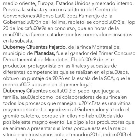
medio oriente, Europa, Estados Unidos y mercado interno.
Previo a la subasta y con un auditorio del Centro de
Convenciones Alfonso Lu00f3pez Pumarejo de la
Gobernaciu00f3n del Tolima, repleto, se conociu00f3 el Top
20 de los cafu00e9s en concurso, que en horas de la
mau00f1ana fueron catados por los compradores inscritos
en la subasta.
Duberney Cifuentes Fajardo
, de la finca Montreal del
municipio de
Planadas,
fue el ganador del Primer Concurso
Departamental de Microlotes. El cafu00e9 de este
productor, protagonista en las finales y subastas de
diferentes competencias que se realizan en el pau00eds,
obtuvo un puntaje de 90,96 en la escala de la SCA, que le
mereciu00f3 ubicarse en el primer lugar.
Duberney Cifuentes
exaltu00f3 el papel que juega su
familia, asu00ed como los colaboradores de su finca en
todos los procesos que manejan. u201cEsta es una vitrina
muy importante. Le agradezco al Gobernador y a todo el
gremio cafetero, porque sin ellos no habru00eda sido
posible este magno evento. Le digo a los productores que
se animen a presentar sus lotes porque esta es la mejor
vitrina para mostrarnos ante el mundou201d, indicu00f3 el