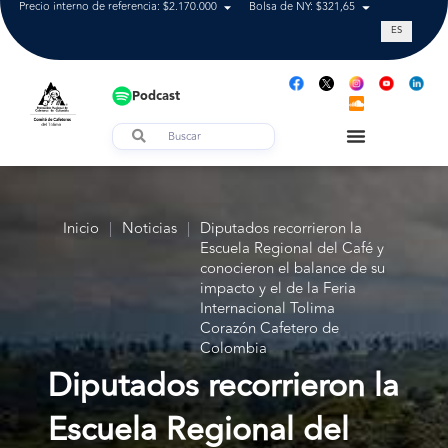
Precio interno de referencia: $2.170.000
Bolsa de NY: $321,65
Tasa de cam
ES
Podcast
Inicio
|
Noticias
|
Diputados recorrieron la
Escuela Regional del Café y
conocieron el balance de su
impacto y el de la Feria
Internacional Tolima
Corazón Cafetero de
Colombia
Diputados recorrieron la
Escuela Regional del