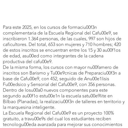
Para este 2025, en los cursos de formaciu00f3n
complementaria de la Escuela Regional del Cafu00e9, se
inscribieron 1.364 personas, de las cuales, 997 son hijos de
caficultores. Del total, 653 son mujeres y 710 hombres; 420
de estos inscritos se encuentran entre los 15 y 30 au00f1os
de edad, asu00ed como integrantes de la cadena
productiva del cafu00e9.
De la misma forma, los cursos con mayor nu00famero de
inscritos son Barismo y Tu00e9cnicas de Preparaciu00f3n a
base de Cafu00e9, con 452, seguido de Anu00e1lisis
Fu00edsico y Sensorial del Cafu00e9, con 356 personas.
Dentro de losu00a0 nuevos componentes para este
segundo au00f1o estu00e1n la escuela satu00e9lite en
Bilbao (Planadas), la realizaciu00f3n de talleres en territorio y
la marquesina inteligente.
La Escuela Regional del Cafu00e9 es un proyecto 100%
gratuito, a travu00e9s del cual los estudiantes reciben
tecnologu00eda avanzada para mejorar sus conocimientos