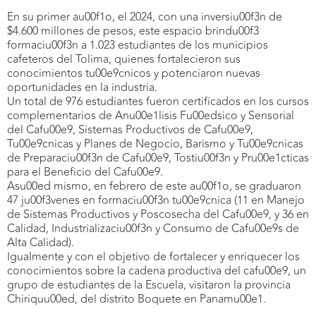
En su primer au00f1o, el 2024, con una inversiu00f3n de
$4.600 millones de pesos, este espacio brindu00f3
formaciu00f3n a 1.023 estudiantes de los municipios
cafeteros del Tolima, quienes fortalecieron sus
conocimientos tu00e9cnicos y potenciaron nuevas
oportunidades en la industria.
Un total de 976 estudiantes fueron certificados en los cursos
complementarios de Anu00e1lisis Fu00edsico y Sensorial
del Cafu00e9, Sistemas Productivos de Cafu00e9,
Tu00e9cnicas y Planes de Negocio, Barismo y Tu00e9cnicas
de Preparaciu00f3n de Cafu00e9, Tostiu00f3n y Pru00e1cticas
para el Beneficio del Cafu00e9.
Asu00ed mismo, en febrero de este au00f1o, se graduaron
47 ju00f3venes en formaciu00f3n tu00e9cnica (11 en Manejo
de Sistemas Productivos y Poscosecha del Cafu00e9, y 36 en
Calidad, Industrializaciu00f3n y Consumo de Cafu00e9s de
Alta Calidad).
Igualmente y con el objetivo de fortalecer y enriquecer los
conocimientos sobre la cadena productiva del cafu00e9, un
grupo de estudiantes de la Escuela, visitaron la provincia
Chiriquu00ed, del distrito Boquete en Panamu00e1.