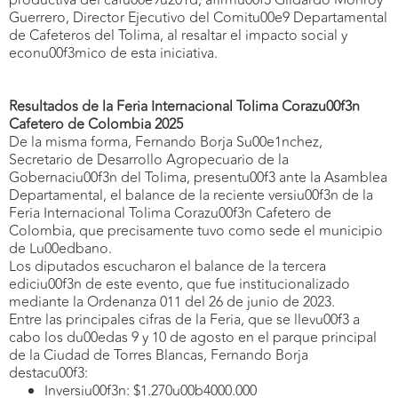
productiva del cafu00e9u201d, afirmu00f3 Gildardo Monroy
Guerrero, Director Ejecutivo del Comitu00e9 Departamental
de Cafeteros del Tolima, al resaltar el impacto social y
econu00f3mico de esta iniciativa.
Resultados de la Feria Internacional Tolima Corazu00f3n
Cafetero de Colombia 2025
De la misma forma, Fernando Borja Su00e1nchez,
Secretario de Desarrollo Agropecuario de la
Gobernaciu00f3n del Tolima, presentu00f3 ante la Asamblea
Departamental, el balance de la reciente versiu00f3n de la
Feria Internacional Tolima Corazu00f3n Cafetero de
Colombia, que precisamente tuvo como sede el municipio
de Lu00edbano.
Los diputados escucharon el balance de la tercera
ediciu00f3n de este evento, que fue institucionalizado
mediante la Ordenanza 011 del 26 de junio de 2023.
Entre las principales cifras de la Feria, que se llevu00f3 a
cabo los du00edas 9 y 10 de agosto en el parque principal
de la Ciudad de Torres Blancas, Fernando Borja
destacu00f3:
Inversiu00f3n: $1.270u00b4000.000