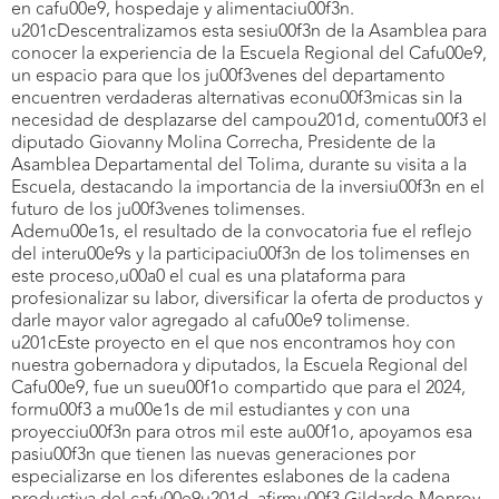
en cafu00e9, hospedaje y alimentaciu00f3n.
u201cDescentralizamos esta sesiu00f3n de la Asamblea para
conocer la experiencia de la Escuela Regional del Cafu00e9,
un espacio para que los ju00f3venes del departamento
encuentren verdaderas alternativas econu00f3micas sin la
necesidad de desplazarse del campou201d, comentu00f3 el
diputado Giovanny Molina Correcha, Presidente de la
Asamblea Departamental del Tolima, durante su visita a la
Escuela, destacando la importancia de la inversiu00f3n en el
futuro de los ju00f3venes tolimenses.
Ademu00e1s, el resultado de la convocatoria fue el reflejo
del interu00e9s y la participaciu00f3n de los tolimenses en
este proceso,u00a0 el cual es una plataforma para
profesionalizar su labor, diversificar la oferta de productos y
darle mayor valor agregado al cafu00e9 tolimense.
u201cEste proyecto en el que nos encontramos hoy con
nuestra gobernadora y diputados, la Escuela Regional del
Cafu00e9, fue un sueu00f1o compartido que para el 2024,
formu00f3 a mu00e1s de mil estudiantes y con una
proyecciu00f3n para otros mil este au00f1o, apoyamos esa
pasiu00f3n que tienen las nuevas generaciones por
especializarse en los diferentes eslabones de la cadena