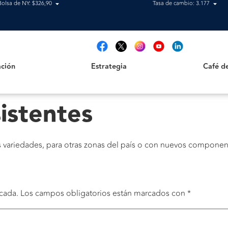
Bolsa de NY: $326,90
Tasa de cambio: 3.177
Estrategia
Café del T
t
ción
Estrategia
Café de
istentes
s variedades, para otras zonas del país o con nuevos componen
cada.
Los campos obligatorios están marcados con
*