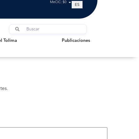
MeCIC: $0
ES
olima
Publicaciones
l Tolima
Publicaciones
tes.