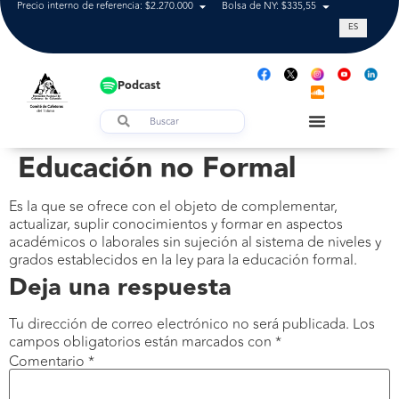
Precio interno de referencia: $2.270.000
Bolsa de NY: $335,55
Tasa de cam
ES
Podcast
Educación no Formal
Es la que se ofrece con el objeto de complementar,
actualizar, suplir conocimientos y formar en aspectos
académicos o laborales sin sujeción al sistema de niveles y
grados establecidos en la ley para la educación formal.
Deja una respuesta
Tu dirección de correo electrónico no será publicada.
Los
campos obligatorios están marcados con
*
Comentario
*