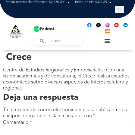
Precio interno de referencia: $2.170.000
Bolsa de NY: $321,65
Tasa de cam
ES
Podcast
Crece
Centro de Estudios Regionales y Empresariales: Con una
visión académica y de consultoría, el Crece realiza estudios
económicos sobre diversos aspectos de interés cafetero y
regional.
Deja una respuesta
Tu dirección de correo electrónico no será publicada.
Los
campos obligatorios están marcados con
*
Comentario
*