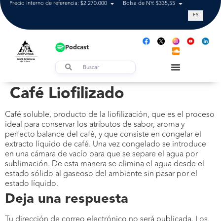
Precio interno de referencia: $2.270.000
Bolsa de NY: $335,55
Tasa de cam
ES
Podcast
Café Liofilizado
Café soluble, producto de la liofilización, que es el proceso
ideal para conservar los atributos de sabor, aroma y
perfecto balance del café, y que consiste en congelar el
extracto líquido de café. Una vez congelado se introduce
en una cámara de vacío para que se separe el agua por
sublimación. De esta manera se elimina el agua desde el
estado sólido al gaseoso del ambiente sin pasar por el
estado líquido.
Deja una respuesta
Tu dirección de correo electrónico no será publicada.
Los