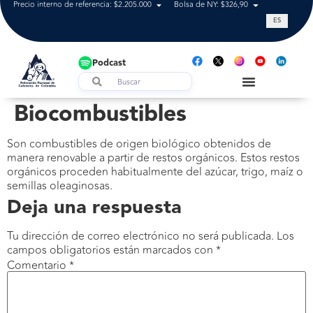
Precio interno de referencia: $2.205.000
Bolsa de NY: $326,90
Tasa de cam
ES
Podcast
Biocombustibles
Son combustibles de origen biológico obtenidos de
manera renovable a partir de restos orgánicos. Estos restos
orgánicos proceden habitualmente del azúcar, trigo, maíz o
semillas oleaginosas.
Deja una respuesta
Tu dirección de correo electrónico no será publicada.
Los
campos obligatorios están marcados con
*
Comentario
*